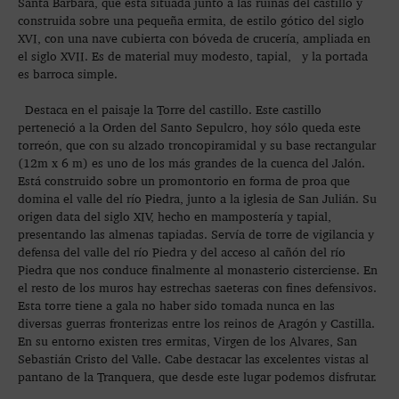
Santa Bárbara, que está situada junto a las ruinas del castillo y
construida sobre una pequeña ermita, de estilo gótico del siglo
XVI, con una nave cubierta con bóveda de crucería, ampliada en
el siglo XVII. Es de material muy modesto, tapial, y la portada
es barroca simple.
Destaca en el paisaje la Torre del castillo. Este castillo
perteneció a la Orden del Santo Sepulcro, hoy sólo queda este
torreón, que con su alzado troncopiramidal y su base rectangular
(12m x 6 m) es uno de los más grandes de la cuenca del Jalón.
Está construido sobre un promontorio en forma de proa que
domina el valle del río Piedra, junto a la iglesia de San Julián. Su
origen data del siglo XIV, hecho en mampostería y tapial,
presentando las almenas tapiadas. Servía de torre de vigilancia y
defensa del valle del río Piedra y del acceso al cañón del río
Piedra que nos conduce finalmente al monasterio cisterciense. En
el resto de los muros hay estrechas saeteras con fines defensivos.
Esta torre tiene a gala no haber sido tomada nunca en las
diversas guerras fronterizas entre los reinos de Aragón y Castilla.
En su entorno existen tres ermitas, Virgen de los Alvares, San
Sebastián Cristo del Valle. Cabe destacar las excelentes vistas al
pantano de la Tranquera, que desde este lugar podemos disfrutar.