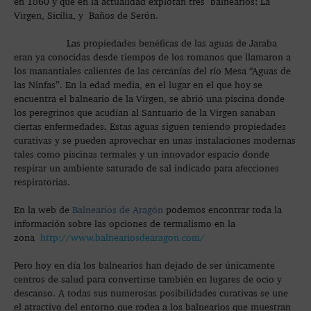
en 1860 y que en la actualidad explotan tres balnearios: La
Virgen, Sicilia, y Baños de Serón.
Las propiedades benéficas de las aguas de Jaraba
eran ya conocidas desde tiempos de los romanos que llamaron a
los manantiales calientes de las cercanías del río Mesa “Aguas de
las Ninfas”. En la edad media, en el lugar en el que hoy se
encuentra el balneario de la Virgen, se abrió una piscina donde
los peregrinos que acudían al Santuario de la Virgen sanaban
ciertas enfermedades. Estas aguas siguen teniendo propiedades
curativas y se pueden aprovechar en unas instalaciones modernas
tales como piscinas termales y un innovador espacio donde
respirar un ambiente saturado de sal indicado para afecciones
respiratorias.
En la web de
Balnearios de Aragón
podemos encontrar toda la
información sobre las opciones de termalismo en la
zona
http://www.balneariosdearagon.com/
Pero hoy en día los balnearios han dejado de ser únicamente
centros de salud para convertirse también en lugares de ocio y
descanso. A todas sus numerosas posibilidades curativas se une
el atractivo del entorno que rodea a los balnearios que muestran