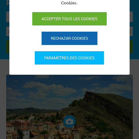
Réservation en ligne.
Cookies.
Precios y disponibilidad
Bungalow
ACCEPTER TOUS LES COOKIES
RECHAZAR COOKIES
RECHERCHER
PARAMÈTRES DES COOKIES