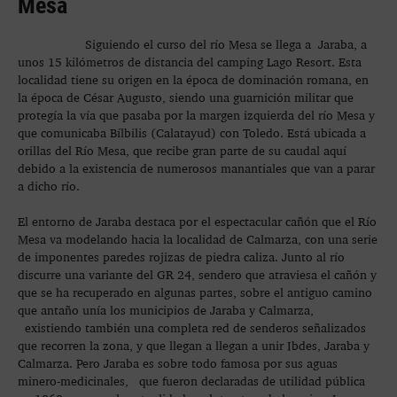
Mesa
Siguiendo el curso del río Mesa se llega a Jaraba, a
unos 15 kilómetros de distancia del camping Lago Resort. Esta
localidad tiene su origen en la época de dominación romana, en
la época de César Augusto, siendo una guarnición militar que
protegía la vía que pasaba por la margen izquierda del río Mesa y
que comunicaba Bílbilis (Calatayud) con Toledo. Está ubicada a
orillas del Río Mesa, que recibe gran parte de su caudal aquí
debido a la existencia de numerosos manantiales que van a parar
a dicho río.
El entorno de Jaraba destaca por el espectacular cañón que el Río
Mesa va modelando hacia la localidad de Calmarza, con una serie
de imponentes paredes rojizas de piedra caliza. Junto al río
discurre una variante del GR 24, sendero que atraviesa el cañón y
que se ha recuperado en algunas partes, sobre el antiguo camino
que antaño unía los municipios de Jaraba y Calmarza,
existiendo también una completa red de senderos señalizados
que recorren la zona, y que llegan a llegan a unir Ibdes, Jaraba y
Calmarza. Pero Jaraba es sobre todo famosa por sus aguas
minero-medicinales, que fueron declaradas de utilidad pública