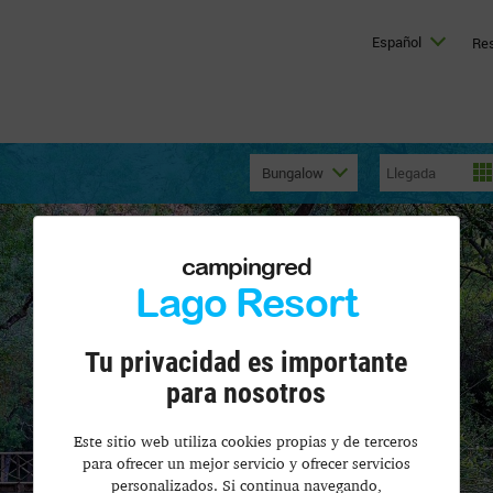
Español
Res
Bungalow
campingred
Lago Resort
Tu privacidad es importante
para nosotros
Este sitio web utiliza cookies propias y de terceros
para ofrecer un mejor servicio y ofrecer servicios
personalizados. Si continua navegando,