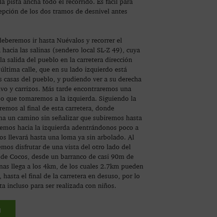
la pista ancha todo el recorrido. Es fácil para
cepción de los dos tramos de desnivel antes
deberemos ir hasta Nuévalos y recorrer el
 hacia las salinas (sendero local SL-Z 49), cuya
la salida del pueblo en la carretera dirección
ltima calle, que en su lado izquierdo está
s casas del pueblo, y pudiendo ver a su derecha
ivo y carrizos. Más tarde encontraremos una
so que tomaremos a la izquierda. Siguiendo la
aremos al final de esta carretera, donde
a un camino sin señalizar que subiremos hasta
iaremos hacia la izquierda adentrándonos poco a
os llevará hasta una loma ya sin arbolado. Al
emos disfrutar de una vista del otro lado del
 de Cocos, desde un barranco de casi 90m de
enas llega a los 4km, de los cuales 2.7km pueden
 hasta el final de la carretera en desuso, por lo
ta incluso para ser realizada con niños.
N