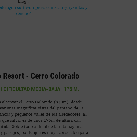
blog :
edelagoresort.wordpress.com/category/rutas-y-
sendas/
 Resort - Cerro Colorado
N | DIFICULTAD MEDIA-BAJA | 175 M.
es alcanzar el Cerro Colorado (840m), desde
r unas magníficas vistas del pantano de La
ancos y pequeños valles de los alrededores. El
 que salvar es de unos 175m de altura con
rtida. Sobre todo al final de la ruta hay una
 y paisajes, por lo que es muy aconsejable para