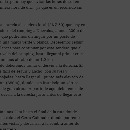
rafía, pero hay que evitar las horas de sol en
rimera hora de día, ya que es un recorrido sin
la entrada al sendero local (SL-Z 50) que hay en
onduce del camping a Nuévalos, a unos 200m de
, que podremos distinguir por un poste de
n una marca verde y blanca. Deberemos seguir
lancas para continuar por este sendero que al
a valla del camping, hasta llegar al primer cruce
raremos al cabo de un 1.2 km
e deberemos tomar el desvío a la derecha. El
s fácil de seguir y ancho, con suaves y
bajadas, hasta llegar al punto más elevado de
erta (880m), donde esta instalado un vértice
 de gran altura. A partir de aquí deberemos de
 desvía a la derecha justo antes de llegar este
n unos 2km hasta el final de la ruta donde
que cubre el Cerro Colorado, donde podremos
ntes vistas y descansar a la sombra antes de
e regreso.