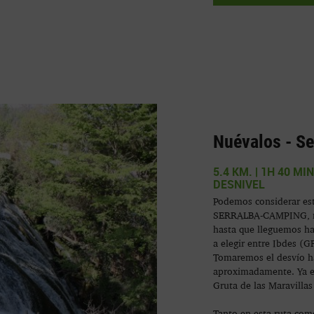
Nuévalos - Se
5.4 KM. | 1H 40 MIN
DESNIVEL
Podemos considerar est
SERRALBA-CAMPING, rea
hasta que lleguemos has
a elegir entre Ibdes (
Tomaremos el desvío h
aproximadamente. Ya e
Gruta de las Maravillas
Tanto en esta ruta como