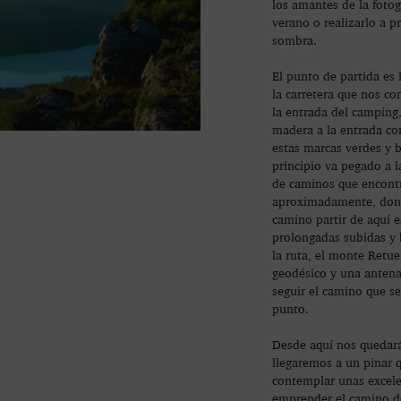
los amantes de la fotog
verano o realizarlo a p
sombra.
El punto de partida es 
la carretera que nos c
la entrada del camping
madera a la entrada co
estas marcas verdes y b
principio va pegado a l
de caminos que encont
aproximadamente, dond
camino partir de aquí e
prolongadas subidas y 
la ruta, el monte Retu
geodésico y una antena
seguir el camino que se
punto.
Desde aquí nos quedará
llegaremos a un pinar 
contemplar unas excele
emprender el camino d