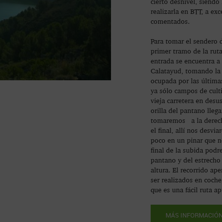
cierto desnivel, siendo 
realizarla en BTT, a ex
comentados.
Para tomar el sendero 
primer tramo de la ruta
entrada se encuentra a 
Calatayud, tomando la ú
ocupada por las última
ya sólo campos de cult
vieja carretera en desu
orilla del pantano lleg
tomaremos a la derech
el final, allí nos desv
poco en un pinar que n
final de la subida podr
pantano y del estrecho
altura. El recorrido ap
ser realizados en coche,
que es una fácil ruta ap
MÁS INFORMACIÓ