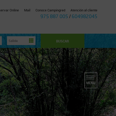
ervar Online
Mail
Conoce Campingred
Atención al cliente
975 887 005
/
604982045
BUSCAR
MENU