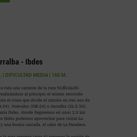
rralba - Ibdes
. | DIFICULTAD MEDIA | 165 M.
a ruta una variante de la ruta NUÉVALOS-
lizándose al principio el mismo recorrido
ta el cruce que divide el camino en tres nos da
GR-24), Nuévalos (GR-24) o Serralba (SL-Z 50).
acia Ibdes, donde llegaremos en unos 2.5 km
n Ibdes podemos aprovechar para visitar La
 y una bonita cascada, el salto de La Paradera.
 la ruta anterior (ruta 4) tenemos la opción de