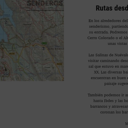
Rutas desd
En los alrededores de
senderismo, partiend
su entrada. Podremos 
Cerro Colorado o el Alt
unas vistas
Las Salinas de Nuéval
visitar caminando desd
sal que estuvo en marc
XX. Las diversas ba
encuentran en buen e
paisaje suger
También podemos ir an
hasta Ibdes y las h
barrancos y atravesa
coronan los bar
M